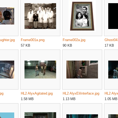
ughter.jpg
Frame001a.png
Frame002a.jpg
Ghost04
57 KB
90 KB
17 KB
jpg
HL2 AlyxAgitated.jpg
HL2 AlyxEliInterface.jpg
HL2 Alyx
1.58 MB
1.13 MB
1.05 MB