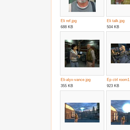
Eli ref.jpg
Eli talk.jpg
688 KB
504 KB
Eli-alyx-vance.jpg
Ep ctrl room1
355 KB
923 KB