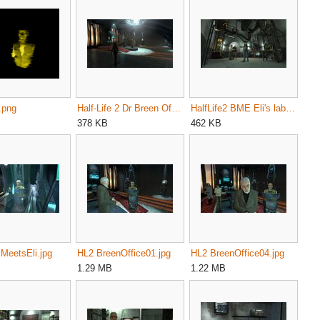
.png
Half-Life 2 Dr Breen Office.jpg
HalfLife2 BME Eli's lab.jpg
378 KB
462 KB
MeetsEli.jpg
HL2 BreenOffice01.jpg
HL2 BreenOffice04.jpg
1.29 MB
1.22 MB