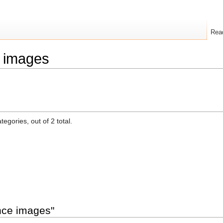
Rea
e images
egories, out of 2 total.
ance images"