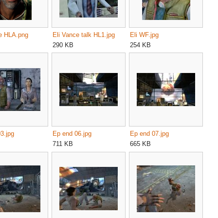
ce HLA.png
Eli Vance talk HL1.jpg
Eli WF.jpg
290 KB
254 KB
3.jpg
Ep end 06.jpg
Ep end 07.jpg
711 KB
665 KB