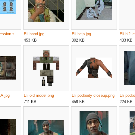
Eli facial expression sheet 2.jpg
Eli hand.jpg
Eli help.jpg
Eli hl2 l
453 KB
302 KB
433 KB
LA.jpg
Eli old model.png
Eli podbody closeup.png
711 KB
459 KB
224 KB