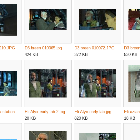
0010.JPG
D3 breen 010065.jpg
D3 breen 010072.JPG
D3 bree
424 KB
372 KB
530 KB
Depot security station eli2.jpg
Eli Alyx early lab 2.jpg
Eli Alyx early lab.jpg
Eli azia
20 KB
820 KB
18 KB