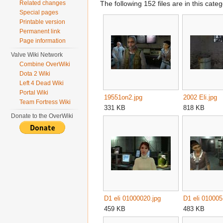
The following 152 files are in this categ
Related changes
Special pages
Printable version
Permanent link
Page information
Valve Wiki Network
Combine OverWiki
Dota 2 Wiki
Left 4 Dead Wiki
Portal Wiki
19551on2.jpg
2002 Eli.jpg
Team Fortress Wiki
331 KB
818 KB
Donate to the OverWiki
D1 eli 01000020.jpg
D1 eli 010005
459 KB
483 KB