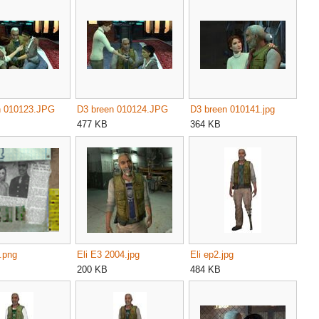
n 010123.JPG
D3 breen 010124.JPG
D3 breen 010141.jpg
477 KB
364 KB
n.png
Eli E3 2004.jpg
Eli ep2.jpg
200 KB
484 KB