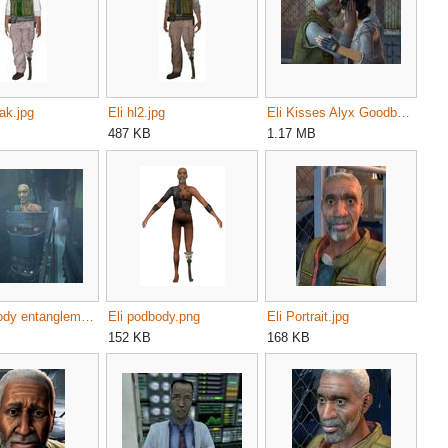
eak.jpg
Eli hl2.jpg
Eli Kisses Alyx Goodbye.jpg
487 KB
1.17 MB
Eli podbody entanglement.jpg
Eli podbody.png
Eli Portrait.jpg
152 KB
168 KB