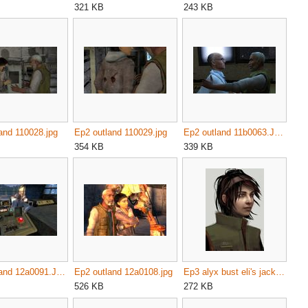
321 KB
243 KB
and 110028.jpg
Ep2 outland 110029.jpg
Ep2 outland 11b0063.JPG
354 KB
339 KB
Ep2 outland 12a0091.JPG
Ep2 outland 12a0108.jpg
Ep3 alyx bust eli's jacket.jpg
526 KB
272 KB