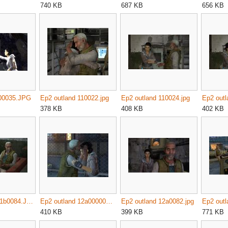
740 KB
687 KB
656 KB
000035.JPG
Ep2 outland 110022.jpg
Ep2 outland 110024.jpg
Ep2 outl
378 KB
408 KB
402 KB
Ep2 outland 11b0084.JPG
Ep2 outland 12a000000.jpg
Ep2 outland 12a0082.jpg
410 KB
399 KB
771 KB