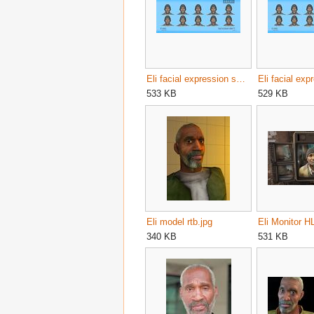
Eli facial expression sheet 1.jpg
533 KB
529 KB
Eli model rtb.jpg
Eli Monitor H
340 KB
531 KB