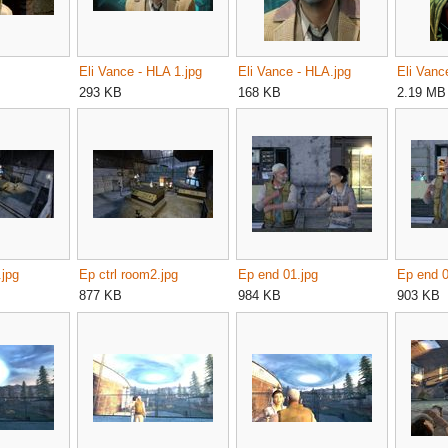
Eli Vance - HLA 1.jpg
Eli Vance - HLA.jpg
Eli Van
293 KB
168 KB
2.19 MB
.jpg
Ep ctrl room2.jpg
Ep end 01.jpg
Ep end 0
877 KB
984 KB
903 KB