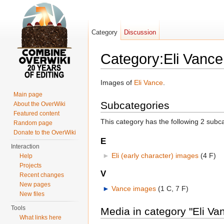
Category
Discussion
Category:Eli Vanc
Jump to:
navigation
,
search
Images of
Eli Vance
.
Main page
Subcategories
About the OverWiki
Featured content
This category has the following 2 subcat
Random page
Donate to the OverWiki
E
Interaction
►
Eli (early character) images
‎
(4 F)
Help
Projects
V
Recent changes
New pages
►
Vance images
‎
(1 C, 7 F)
New files
Tools
Media in category "Eli V
What links here