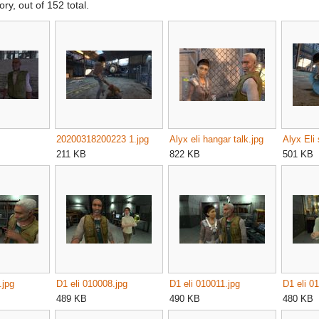
ory, out of 152 total.
20200318200223 1.jpg
Alyx eli hangar talk.jpg
Alyx Eli 
211 KB
822 KB
501 KB
.jpg
D1 eli 010008.jpg
D1 eli 010011.jpg
D1 eli 0
489 KB
490 KB
480 KB