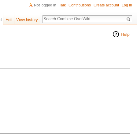
Not logged in
Talk
Contributions
Create account
Log in
Search
d
Edit
View history
Help