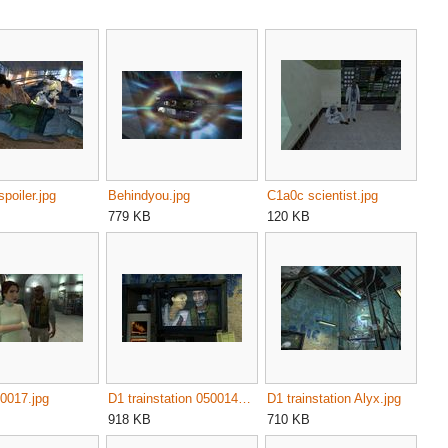
spoiler.jpg
Behindyou.jpg
C1a0c scientist.jpg
779 KB
120 KB
10017.jpg
D1 trainstation 05001415.jpg
D1 trainstation Alyx.jpg
918 KB
710 KB