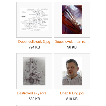
Depot cellblock 3.jpg
Depot levels train red.jpg
794 KB
96 KB
Destroyed skyscraper.jpg
Dhabih Eng.jpg
682 KB
819 KB