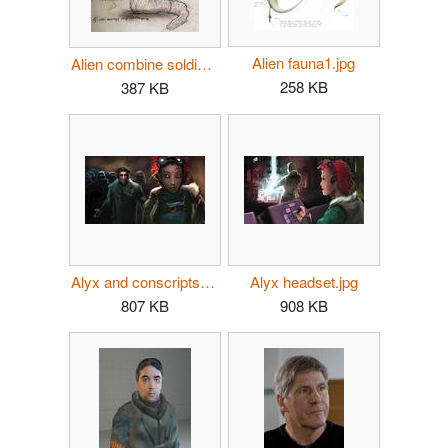
Alien fauna1.jpg
Alien combine soldier2.jpg
258 KB
387 KB
Alyx and conscripts full.jpg
Alyx headset.jpg
807 KB
908 KB