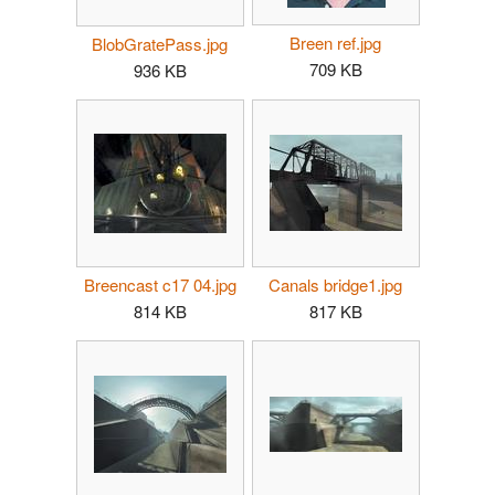
Breen ref.jpg
BlobGratePass.jpg
709 KB
936 KB
Breencast c17 04.jpg
Canals bridge1.jpg
814 KB
817 KB