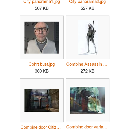
City panorama1.jpg
City panorama2.jpg
507 KB
527 KB
Cohrt bust.jpg
Combine Assassin con.jpg
380 KB
272 KB
Combine door variant concept.jpg
Combine door Citizen.jpg