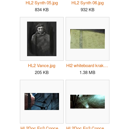
HL2 Synth 05.jpg
HL2 Synth 06.jpg
834 KB
932 KB
HL2 Vance.jpg
Hl2 whiteboard kraken corrected.jpg
205 KB
1.38 MB
HL2Doc Ep3 Concept01.jpg
HL2Doc Ep3 Concept02.jpg