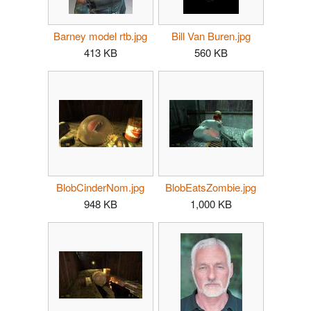
Barney model rtb.jpg
Bill Van Buren.jpg
413 KB
560 KB
BlobCinderNom.jpg
BlobEatsZombie.jpg
948 KB
1,000 KB