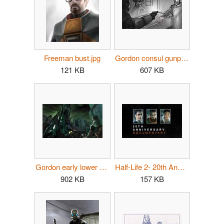
Freeman bust.jpg
Gordon consul gunpoint.jpg
121 KB
607 KB
Gordon early lower citadel.jpg
Half-Life 2- 20th Anniversary Documentary title.jpg
902 KB
157 KB