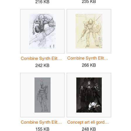
235 KB
216 KB
Combine Synth Elite Soldier5.jpg
Combine Synth Elite Soldier3.jpg
266 KB
242 KB
Combine Synth Elite Soldier6.jpg
Concept art eli gordon alyx skitch.jpg
155 KB
248 KB