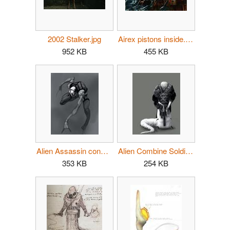
2002 Stalker.jpg
Airex pistons inside.jpg
952 KB
455 KB
Alien Assassin concept.jpg
Alien Combine Soldier.jpg
353 KB
254 KB