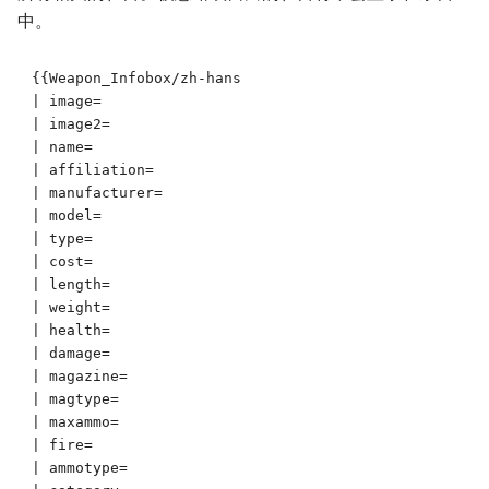
中。
{{Weapon_Infobox/zh-hans

| image=

| image2=

| name=

| affiliation=

| manufacturer=

| model=

| type=

| cost=

| length=

| weight=

| health=

| damage=

| magazine=

| magtype=

| maxammo=

| fire=

| ammotype=
