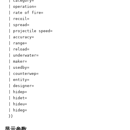
| category=

| operation=

| rate of fire=

| recoil=

| spread=

| projectile speed=

| accuracy=

| range=

| reload=

| underwater=

| maker=

| usedby=

| counterwep=

| entity=

| designer=

| hidep=

| hidet=

| hideu=

| hideg=

}}
显示参数