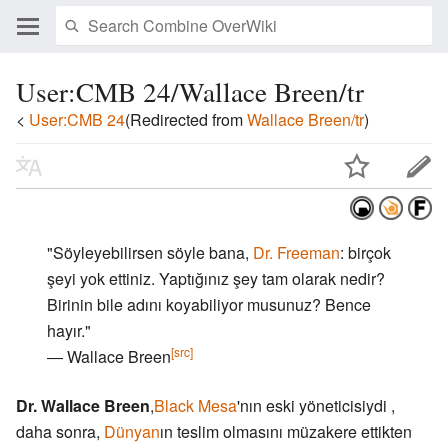
User:CMB 24/Wallace Breen/tr
<
User:CMB 24
(Redirected from
Wallace Breen/tr
)
"Söyleyebilirsen söyle bana,
Dr. Freeman
: birçok
şeyi yok ettiniz. Yaptığınız şey tam olarak nedir?
Birinin bile adını koyabiliyor musunuz? Bence
hayır."
[src]
― Wallace Breen
Dr. Wallace Breen
,
Black Mesa
'nın eski yöneticisiydi ,
daha sonra,
Dünyan
ın teslim olmasını müzakere ettikten