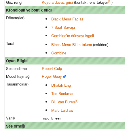
[1]
Göz rengi
Koyu arduvaz grisi
(kontakt lens takıyor
)
Kronolojik ve politik bilgi
Dönem(ler)
Black Mesa Faciası
7 Saat Savaşı
Combine'ın dünyayı işgali
Taraf
Black Mesa Bilim takımı
(eskiden)
Combine
Oyun Bilgisi
Seslendirme
Robert Culp
Model kaynağı
Roger Guay
Tasarımcı(lar)
Dhabih Eng
Ted Backman
[1]
Bill Van Buren
Marc Laidlaw
Varlık
npc_breen
Ses örneği