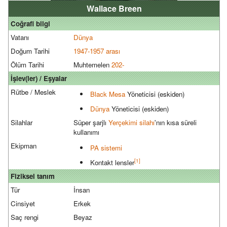
Wallace Breen
Coğrafi bilgi
Vatanı
Dünya
Doğum Tarihi
1947-1957 arası
Ölüm Tarihi
Muhtemelen
202-
İşlev(ler) / Eşyalar
Rütbe / Meslek
Black Mesa
Yöneticisi (eskiden)
Dünya
Yöneticisi (eskiden)
Silahlar
Süper şarjlı
Yerçekimi silahı
'nın kısa süreli
kullanımı
Ekipman
PA
sistemi
[1]
Kontakt lensler
Fiziksel tanım
Tür
İnsan
Cinsiyet
Erkek
Saç rengi
Beyaz