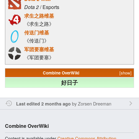
Dota 2
/ Esports
求生之路维基
《求生之路》
传送门维基
《传送门》
军团要塞维基
《军团要塞》
Combine OverWiki
[show]
好日子
by
Zorsen Dreeman
Last edited 2 months ago
Combine OverWiki
Content is available under
Creative Commons Attribution-