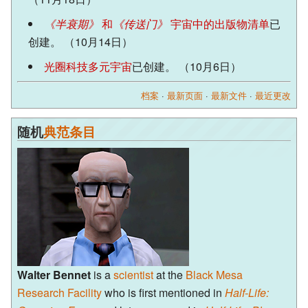
《半衰期》
和
《传送门》
宇宙中的出版物清单
已
创建。 （10月14日）
光圈科技多元宇宙
已创建。 （10月6日）
档案
·
最新页面
·
最新文件
·
最近更改
随机
典范条目
Walter Bennet
is a
scientist
at the
Black Mesa
Research Facility
who is first mentioned in
Half-Life: