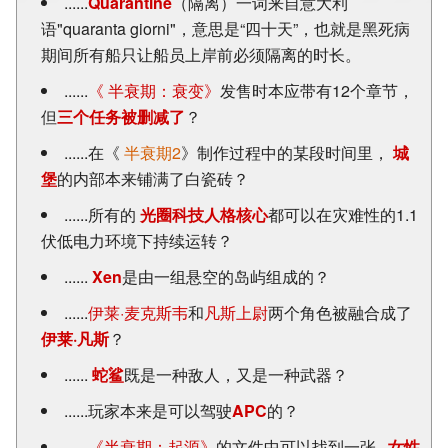
......
Quarantine
（隔离）一词来自意大利
语"quaranta giorni"，意思是“四十天”，也就是黑死病
期间所有船只让船员上岸前必须隔离的时长。
......
《 半衰期：衰变》
发售时本应带有12个章节，
但
三个任务被删减了
？
......在《
半衰期2
》制作过程中的某段时间里，
城
堡
的内部本来铺满了白瓷砖？
......所有的
光圈科技人格核心
都可以在灾难性的1.1
伏低电力环境下持续运转？
......
Xen
是由一组悬空的岛屿组成的？
......
伊莱·麦克斯韦
和
凡斯上尉
两个角色被融合成了
伊莱·凡斯
？
......
蛇鲨
既是一种敌人，又是一种武器？
......玩家本来是可以驾驶
APC
的？
......
《半衰期：起源》
的文件中可以找到一张...
女性