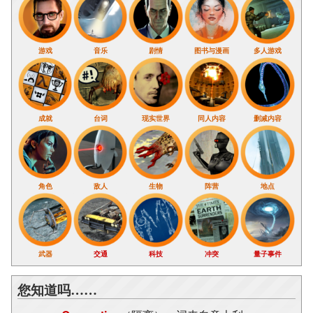
游戏
音乐
剧情
图书与漫画
多人游戏
成就
台词
现实世界
同人内容
删减内容
角色
敌人
生物
阵营
地点
武器
交通
科技
冲突
量子事件
您知道吗……