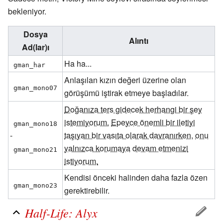
bekleniyor.
Dosya
Alıntı
Ad(lar)ı
Ha ha...
gman_har
Anlaşılan kızın değeri üzerine olan
gman_mono07
görüşümü iştirak etmeye başladılar.
Doğanıza ters gidecek herhangi bir şey
istemiyorum.
Epeyce önemli bir iletiyi
gman_mono18
-
taşıyan bir vasıta olarak davranırken,
onu
yalnızca korumaya
devam etmenizi
gman_mono21
istiyorum.
Kendisi önceki halinden daha fazla özen
gman_mono23
gerektirebilir.
Half-Life: Alyx