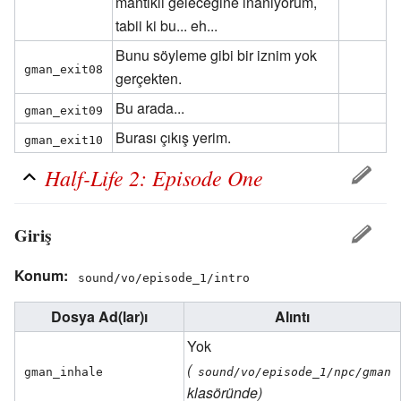
mantıklı geleceğine inanıyorum,
tabii ki bu... eh...
Bunu söyleme gibi bir iznim yok
gman_exit08
gerçekten.
Bu arada...
gman_exit09
Burası çıkış yerim.
gman_exit10
Half-Life 2: Episode One
Giriş
Konum:
sound/vo/episode_1/intro
Dosya Ad(lar)ı
Alıntı
Yok
(
gman_inhale
sound/vo/episode_1/npc/gman
klasöründe)