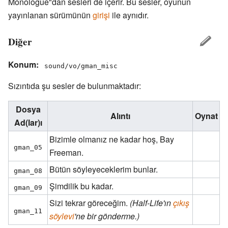
Monologue"dan sesleri de içerir. Bu sesler, oyunun
yayınlanan sürümünün
girişi
ile aynıdır.
Diğer
Konum:
sound/vo/gman_misc
Sızıntıda şu sesler de bulunmaktadır:
Dosya
Alıntı
Oynat
Ad(lar)ı
Bizimle olmanız ne kadar hoş, Bay
gman_05
Freeman.
Bütün söyleyeceklerim bunlar.
gman_08
Şimdilik bu kadar.
gman_09
Sizi tekrar göreceğim.
(Half-Life'ın
çıkış
gman_11
söylevi
'ne bir gönderme.)