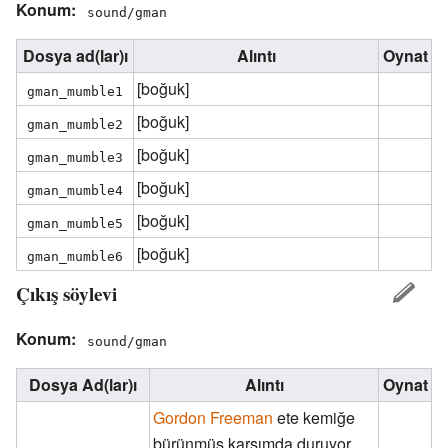
Konum:
sound/gman
Dosya ad(lar)ı
Alıntı
Oynat
[boğuk]
gman_mumble1
[boğuk]
gman_mumble2
[boğuk]
gman_mumble3
[boğuk]
gman_mumble4
[boğuk]
gman_mumble5
[boğuk]
gman_mumble6
Çıkış söylevi
Konum:
sound/gman
Dosya Ad(lar)ı
Alıntı
Oynat
Gordon Freeman
ete kemiğe
bürünmüş karşımda duruyor.