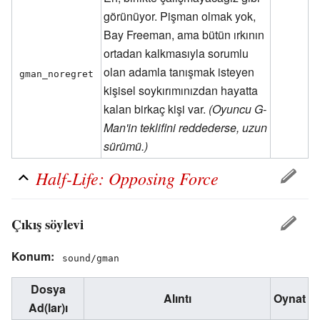
görünüyor. Pişman olmak yok,
Bay Freeman, ama bütün ırkının
ortadan kalkmasıyla sorumlu
olan adamla tanışmak isteyen
gman_noregret
kişisel soykırımınızdan hayatta
kalan birkaç kişi var.
(Oyuncu G-
Man'in teklifini reddederse, uzun
sürümü.)
Half-Life: Opposing Force
Çıkış söylevi
Konum:
sound/gman
Dosya
Alıntı
Oynat
Ad(lar)ı