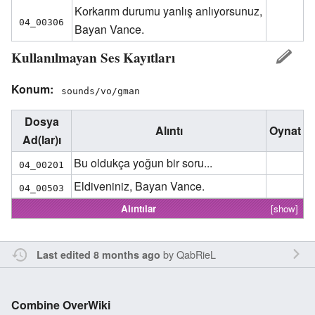
Korkarım durumu yanlış anlıyorsunuz,
04_00306
Bayan Vance.
Kullanılmayan Ses Kayıtları
Konum:
sounds/vo/gman
Dosya
Alıntı
Oynat
Ad(lar)ı
Bu oldukça yoğun bir soru...
04_00201
Eldiveniniz, Bayan Vance.
04_00503
Alıntılar
[show]
by
QabRieL
Last edited 8 months ago
Combine OverWiki