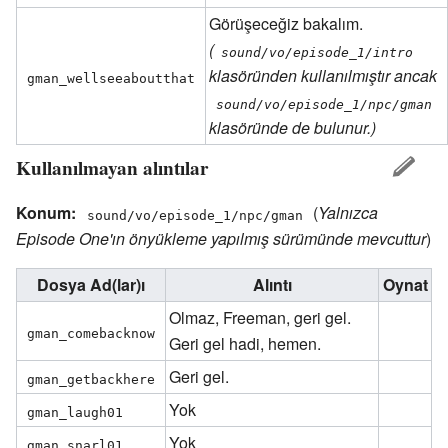
Görüşeceğiz bakalım.
(
sound/vo/episode_1/intro
klasöründen kullanılmıştır ancak
gman_wellseeaboutthat
sound/vo/episode_1/npc/gman
klasöründe de bulunur.)
Kullanılmayan alıntılar
Konum:
(
Yalnızca
sound/vo/episode_1/npc/gman
Episode One'ın önyükleme yapılmış sürümünde mevcuttur
)
Dosya Ad(lar)ı
Alıntı
Oynat
Olmaz, Freeman, geri gel.
gman_comebacknow
Geri gel hadi, hemen.
Geri gel.
gman_getbackhere
Yok
gman_laugh01
Yok
gman_snarl01