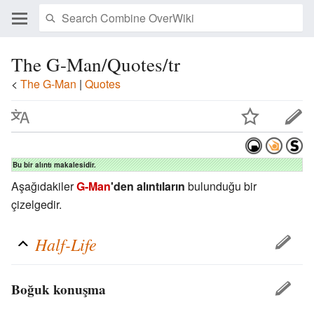
The G-Man/Quotes/tr
<
The G-Man
‎ |
Quotes
Bu bir alıntı makalesidir.
Aşağıdakiler
G-Man
'den alıntıların
bulunduğu bir
çizelgedir.
Half-Life
Boğuk konuşma