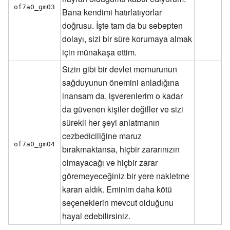
of7a0_gm03
Bana kendimi hatırlatıyorlar
doğrusu. İşte tam da bu sebepten
dolayı, sizi bir süre korumaya almak
için münakaşa ettim.
Sizin gibi bir devlet memurunun
sağduyunun önemini anladığına
inansam da, işverenlerim o kadar
da güvenen kişiler değiller ve sizi
sürekli her şeyi anlatmanın
cezbediciliğine maruz
of7a0_gm04
bırakmaktansa, hiçbir zararınızın
olmayacağı ve hiçbir zarar
göremeyeceğiniz bir yere nakletme
kararı aldık. Eminim daha kötü
seçeneklerin mevcut olduğunu
hayal edebilirsiniz.