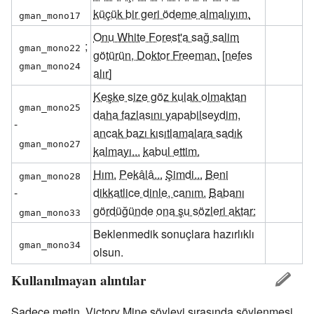
küçük bir geri ödeme almalıyım.
gman_mono17
Onu White Forest'a sağ salim
;
gman_mono22
götürün, Doktor Freeman.
[nefes
gman_mono24
alır]
Keşke size göz kulak olmaktan
gman_mono25
daha fazlasını yapabilseydim,
-
ancak bazı kısıtlamalara sadık
gman_mono27
kalmayı...
kabul ettim.
Hım.
Pekâlâ...
Şimdi...
Beni
gman_mono28
-
dikkatlice dinle, canım.
Babanı
gördüğünde
ona şu sözleri aktar:
gman_mono33
Beklenmedik sonuçlara hazırlıklı
gman_mono34
olsun.
Kullanılmayan alıntılar
Sadece metin, Victory Mine söylevi sırasında söylenmesi