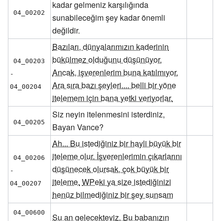
kadar gelmeniz karşılığında
04_00202
sunabileceğim şey kadar önemli
değildir.
Bazıları, dünyalarımızın kaderinin
bükülmez olduğunu düşünüyor.
04_00203 
Ancak, işverenlerim buna katılmıyor.
- 
Ara sıra bazı şeyleri.... belli bir yöne
04_00204
itelemem için bana yetki veriyorlar.
Siz neyin itelenmesini isterdiniz,
04_00205
Bayan Vance?
Ah... Bu istediğiniz bir hayli büyük bir
iteleme olur. İşverenlerimin çıkarlarını
04_00206 
düşünecek olursak, çok büyük bir
- 
iteleme.
WPeki ya size istediğinizi
04_00207
henüz bilmediğiniz bir şey sunsam
04_00600 
Şu an gelecekteyiz. Bu babanızın