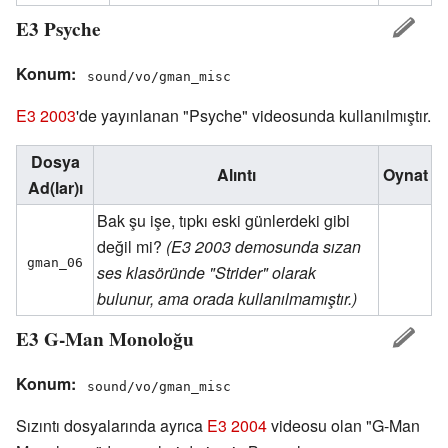
E3 Psyche
Konum:
sound/vo/gman_misc
E3 2003
'de yayınlanan "Psyche" videosunda kullanılmıştır.
Dosya
Alıntı
Oynat
Ad(lar)ı
Bak şu işe, tıpkı eski günlerdeki gibi
değil mi?
(E3 2003 demosunda sızan
gman_06
ses klasöründe "Strider" olarak
bulunur, ama orada kullanılmamıştır.)
E3 G-Man Monoloğu
Konum:
sound/vo/gman_misc
Sızıntı dosyalarında ayrıca
E3 2004
videosu olan "G-Man