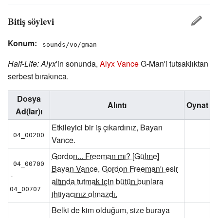
Bitiş söylevi
Konum:
sounds/vo/gman
Half-Life: Alyx
'in sonunda,
Alyx Vance
G-Man'i tutsaklıktan
serbest bırakınca.
Dosya
Alıntı
Oynat
Ad(lar)ı
Etkileyici bir iş çıkardınız, Bayan
04_00200
Vance.
Gordon... Freeman mı? [Gülme]
04_00700 
Bayan Vance, Gordon Freeman'ı esir
- 
altında tutmak için bütün bunlara
04_00707
ihtiyacınız olmazdı.
Belki de kim olduğum, size buraya