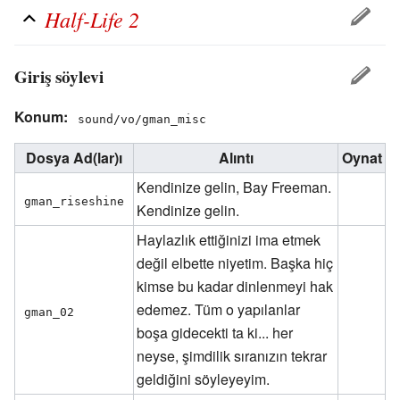
Half-Life 2
Giriş söylevi
Konum:
sound/vo/gman_misc
Dosya Ad(lar)ı
Alıntı
Oynat
Kendinize gelin, Bay Freeman.
gman_riseshine
Kendinize gelin.
Haylazlık ettiğinizi ima etmek
değil elbette niyetim. Başka hiç
kimse bu kadar dinlenmeyi hak
edemez. Tüm o yapılanlar
gman_02
boşa gidecekti ta ki... her
neyse, şimdilik sıranızın tekrar
geldiğini söyleyeyim.