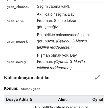
Seçim yapma vakti.
gman_choose2
Akıllıca bir seçim, Bay
Freeman. Sizinle tekrar
gman_wise
görüşeceğiz.
Eh, birlikte çalışmayacağız gibi
görünüyor.
(Oyuncu G-Man'in
gman_nowork
teklifini reddederse.)
Pişman olmak yok, Bay
Freeman.
(Oyuncu G-Man'in
gman_noreg
teklifini reddederse.)
Kullanılmayan alıntılar
Konum:
sound/gman
Dosya Ad(lar)ı
Alıntı
Oynat
Eh, birlikte çalışmayacağız gibi