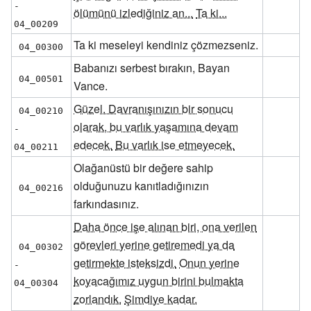
- 
ölümünü izlediğiniz an...
Ta ki...
04_00209
Ta ki meseleyi kendiniz çözmezseniz.
04_00300
Babanızı serbest bırakın, Bayan
04_00501
Vance.
Güzel. Davranışınızın bir sonucu
04_00210 
olarak, bu varlık yaşamına devam
- 
edecek.
Bu varlık ise etmeyecek.
04_00211
Olağanüstü bir değere sahip
olduğunuzu kanıtladığınızın
04_00216
farkındasınız.
Daha önce işe alınan biri, ona verilen
görevleri yerine getiremedi ya da
04_00302 
getirmekte isteksizdi.
Onun yerine
- 
koyacağımız uygun birini bulmakta
04_00304
zorlandık.
Şimdiye kadar.