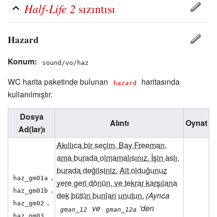
Half-Life 2
sızıntısı
Hazard
Konum:
sound/vo/haz
WC harita paketinde bulunan
haritasında
hazard
kullanılmıştır.
Dosya
Alıntı
Oynat
Ad(lar)ı
Akıllıca bir seçim, Bay Freeman,
ama burada olmamalısınız. İşin aslı,
burada değilsiniz.
Ait olduğunuz
,
haz_gm01a
yere geri dönün, ve tekrar karşılana
,
haz_gm01b
dek
bütün bunları
unutun.
(Ayrıca
,
haz_gm02
ve
'den
gman_12
gman_12a
haz_gm03