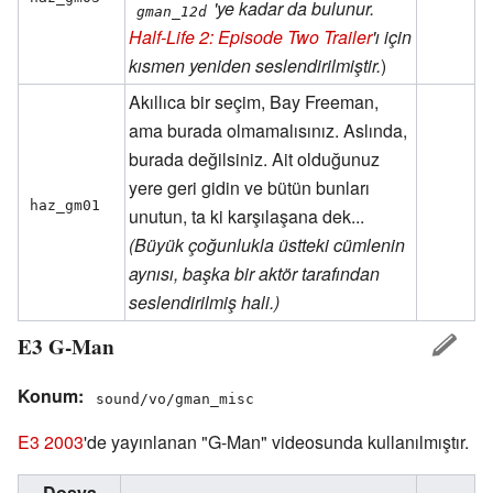
'ye kadar da bulunur.
gman_12d
Half-Life 2: Episode Two Trailer
'ı için
kısmen yeniden seslendirilmiştir.
)
Akıllıca bir seçim, Bay Freeman,
ama burada olmamalısınız. Aslında,
burada değilsiniz. Ait olduğunuz
yere geri gidin ve bütün bunları
haz_gm01
unutun, ta ki karşılaşana dek...
(Büyük çoğunlukla üstteki cümlenin
aynısı, başka bir aktör tarafından
seslendirilmiş hali.)
E3 G-Man
Konum:
sound/vo/gman_misc
E3 2003
'de yayınlanan "G-Man" videosunda kullanılmıştır.
Dosya