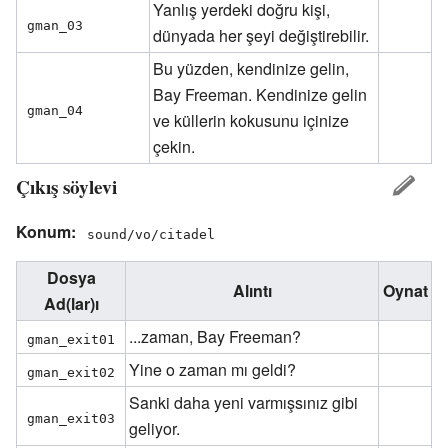
Yanlış yerdeki doğru kişi,
gman_03
dünyada her şeyi değiştirebilir.
Bu yüzden, kendinize gelin,
Bay Freeman. Kendinize gelin
gman_04
ve küllerin kokusunu içinize
çekin.
Çıkış söylevi
Konum:
sound/vo/citadel
Dosya
Alıntı
Oynat
Ad(lar)ı
...zaman, Bay Freeman?
gman_exit01
Yine o zaman mı geldi?
gman_exit02
Sanki daha yeni varmışsınız gibi
gman_exit03
geliyor.