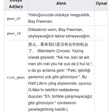
Alıntı
Oynat
Ad(lar)ı
Yokluğunuzda oldukça meşguldük,
gman_07
Bay Freeman.
Dikkatinizi verin, Bay Freeman,
gman_10
söyleyeceğimi tekrar etmeyeceğim.
那么，看来我们是没有合作的机会
了。 (Mandarin Çincesi. Yazılış
olarak şöyledir, "Nà me, kàn lái wǒ
men shì méi yǒu hé zuò de jī huì le.",
o da şu anlama gelir: "Peki, işbirliği
şansımız yok gibi görünüyor.". Bu
sino_gman
Half-Life'ın çıkış söylevinde, oyuncu
G-Man'in teklifini reddederse
duyulan "Eh, birlikte çalışmayacağız
gibi görünüyor." cümlesinin
yerelleştirilmiş halidir.)