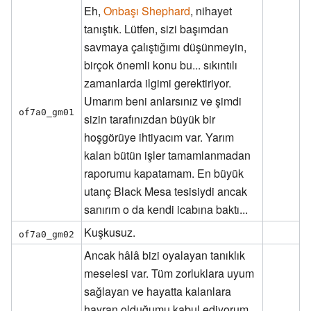
Eh,
Onbaşı Shephard
, nihayet
tanıştık. Lütfen, sizi başımdan
savmaya çalıştığımı düşünmeyin,
birçok önemli konu bu... sıkıntılı
zamanlarda ilgimi gerektiriyor.
Umarım beni anlarsınız ve şimdi
of7a0_gm01
sizin tarafınızdan büyük bir
hoşgörüye ihtiyacım var. Yarım
kalan bütün işler tamamlanmadan
raporumu kapatamam. En büyük
utanç Black Mesa tesisiydi ancak
sanırım o da kendi icabına baktı...
Kuşkusuz.
of7a0_gm02
Ancak hâlâ bizi oyalayan tanıklık
meselesi var. Tüm zorluklara uyum
sağlayan ve hayatta kalanlara
hayran olduğumu kabul ediyorum.