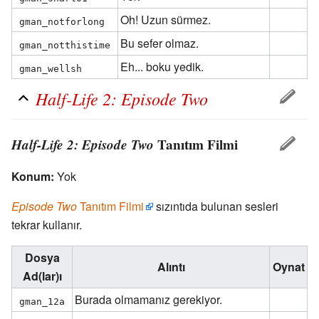
Oh! Uzun sürmez.
gman_notforlong
Bu sefer olmaz.
gman_notthistime
Eh... boku yedik.
gman_wellsh
Half-Life 2: Episode Two
Half-Life 2: Episode Two
Tanıtım Filmi
Konum:
Yok
Episode Two
Tanıtım Filmi
sızıntıda bulunan sesleri
tekrar kullanır.
Dosya
Alıntı
Oynat
Ad(lar)ı
Burada olmamanız gerekiyor.
gman_12a