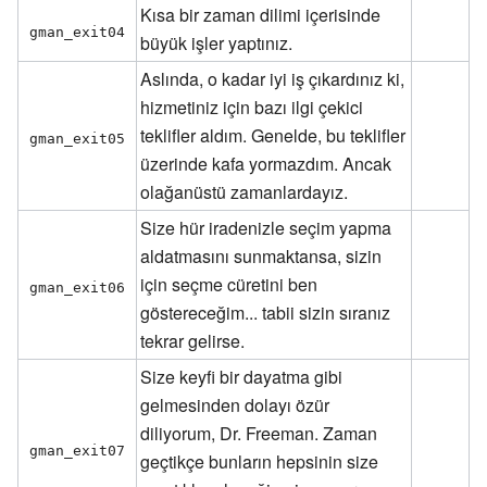
Kısa bir zaman dilimi içerisinde
gman_exit04
büyük işler yaptınız.
Aslında, o kadar iyi iş çıkardınız ki,
hizmetiniz için bazı ilgi çekici
teklifler aldım. Genelde, bu teklifler
gman_exit05
üzerinde kafa yormazdım. Ancak
olağanüstü zamanlardayız.
Size hür iradenizle seçim yapma
aldatmasını sunmaktansa, sizin
için seçme cüretini ben
gman_exit06
göstereceğim... tabii sizin sıranız
tekrar gelirse.
Size keyfi bir dayatma gibi
gelmesinden dolayı özür
diliyorum, Dr. Freeman. Zaman
gman_exit07
geçtikçe bunların hepsinin size