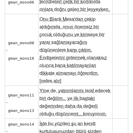
tecrübeleri çelik bir koridorda
gman_mono06
onlara doğru gelen bir levyeyken.
Onu Black Mesa'dan çekip
aldığımda, onun önemsiz bir
çocuk olduğunu ve kimseye bir
yarar sağlamayacağını
gman_mono08
-
düşünenlere karşı çıktım.
Endişelerini gidermek olanaksız
gman_mono10
olunca bana katılmayanları
dikkate almamayı öğrendim.
[nefes alır]
Yine de, yatırımlarımı israf edecek
gman_mono11
biri değilim...
ve ilk baştaki
-
değerinden daha da değerli
gman_mono13
olduğu düşüncemi...
koruyorum.
İşte bu yüzden şu an
kendi
gman_mono14
-
kurtuluşunuzdan
ötürü sizden