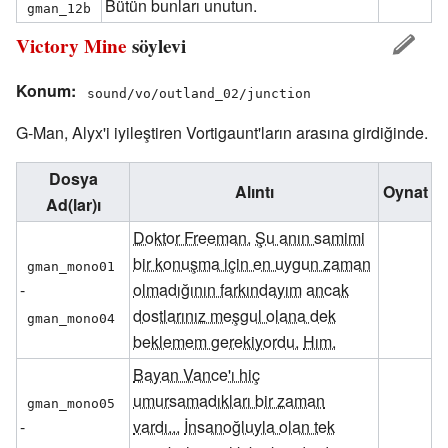
Bütün bunları unutun.
gman_12b
Victory Mine
söylevi
Konum:
sound/vo/outland_02/junction
G-Man, Alyx'i iyileştiren Vortigaunt'ların arasına girdiğinde.
Dosya
Alıntı
Oynat
Ad(lar)ı
Doktor Freeman.
Şu anın samimi
bir konuşma için en uygun zaman
gman_mono01
-
olmadığının farkındayım
ancak
dostlarınız meşgul olana dek
gman_mono04
beklemem gerekiyordu.
Hım.
Bayan Vance'ı hiç
umursamadıkları bir zaman
gman_mono05
-
vardı...
İnsanoğluyla olan tek