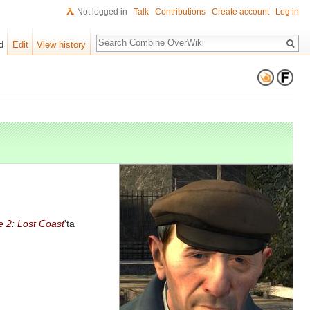
Not logged in
Talk
Contributions
Create account
Log in
Search
d
Edit
View history
fe 2: Lost Coast
'ta