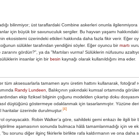
adığı bilinmiyor; üst taraflardaki Combine askerleri onunla ilgilenmiyora 
lanlar için büyük bir savunuculuk sergiler. Bu hayvan yaşamı hakkında
n ekosistemi üzerindeki etkileri hakkında daha fazla fikir verir. Eğer 
çoğunun sülükler tarafından yendiğini söyler. Eğer oyuncu bir
martı
vuru
e zararını gördün?", ya da "Martıları vurma! Sülüklerin nüfusunu azaltıyo
lüklerin insanlar için bir
besin
kaynağı olarak kullanıldığını ima eder.
ğer tüm aksesuarlarla tamamen aynı üretim hattını kullanarak, fotoğraf 
ısmında
Randy Lundeen
, Balıkçının yakındaki kumsal ortamında görülen k
 ardından ekip fiziksel bilginin çoğunu modelden çıkartıp doku dosyası
nasıl düştüğünü göstermeye odaklanmak için tasarlanmıştır. Yüzüne deri
[4]
al haritalar üzerinde durulmuştur.
l oynayacaktı. Robin Walker'a göre, sahildeki gemi enkazı ile ilgili bir
 geliştirilme aşamasının sonunda bulmaca hâlâ tamamlanmadığı için ve 
"bu sorunu diğer ilginç fikirlerle birlikte rafa kaldırmanın ve ona daha