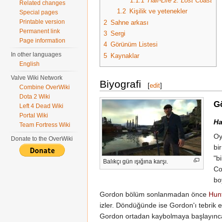
1.1.1
Half-Life 2: Lost Coast
Related changes
1.2
Kişilik ve yetenekler
Special pages
Printable version
2
Sahne arkası
Permanent link
3
Sergi
Page information
4
Görünüm Listesi
In other languages
5
Kaynaklar
English
Valve Wiki Network
Biyografi
[
edit
]
Combine OverWiki
Dota 2 Wiki
G
Left 4 Dead Wiki
Portal Wiki
Ha
Team Fortress Wiki
Oy
Donate to the OverWiki
bi
"b
Balıkçı gün ışığına karşı.
C
bo
Gordon bölüm sonlanmadan önce
Hun
izler. Döndüğünde ise Gordon'ı tebrik ed
Gordon ortadan kaybolmaya başlayınca kı