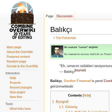
Page
Discussion
Balıkçı
<
The Fisherman
Jump to:
navigation
,
search
Main page
Bu makale "canon" değildir.
About the OverWiki
Bu makalenin konusu
Half-Life
ve
Portal
e
Featured content
Random page
"Eh, umarım sülükleri seviyorsun
Donate to the OverWiki
[kaynak]
― Balıkçı
Interaction
Help
Balıkçı
,
Gordon Freeman
'a yerel
Comb
Projects
görünmektedir.
Recent changes
New pages
Contents
[
hide
]
New files
1
Biyografi
Tools
1.1
Görünüş
What links here