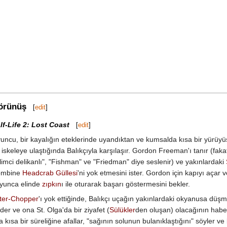
örünüş
[
edit
]
lf-Life 2: Lost Coast
[
edit
]
uncu, bir kayalığın eteklerinde uyandıktan ve kumsalda kısa bir yürüyü
r iskeleye ulaştığında Balıkçıyla karşılaşır. Gordon Freeman'ı tanır (fak
ilimci delikanlı", "Fishman" ve "Friedman" diye seslenir) ve yakınlardaki
ombine
Headcrab Güllesi
'ni yok etmesini ister. Gordon için kapıyı açar 
yunca elinde
zıpkın
ı ile oturarak başarı göstermesini bekler.
ter-Chopper
'ı yok ettiğinde, Balıkçı uçağın yakınlardaki okyanusa düşme
er ve ona St. Olga'da bir ziyafet (
Sülükler
den oluşan) olacağının haber
sa bir süreliğine afallar, "sağının solunun bulanıklaştığını" söyler ve