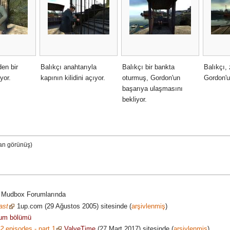
den bir
Balıkçı anahtarıyla
Balıkçı bir bankta
Balıkçı,
yor.
kapının kilidini açıyor.
oturmuş, Gordon'un
Gordon'u
başarıya ulaşmasını
bekliyor.
n görünüş)
n Mudbox Forumlarında
ast
1up.com (29 Ağustos 2005) sitesinde (
arşivlenmiş
)
um bölümü
 2
episodes - part 1
ValveTime
(27 Mart 2017) sitesinde (
arşivlenmiş
)