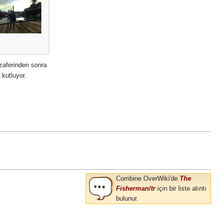
 zaferinden sonra
 kutluyor.
Combine OverWiki'de
The
Fisherman/tr
için bir liste alıntı
bulunur.