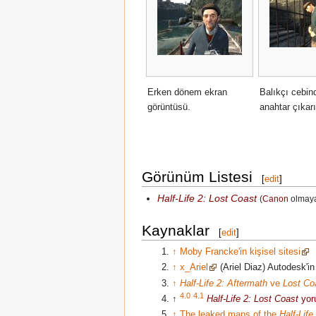
Erken dönem ekran
Balıkçı cebin
görüntüsü.
anahtar çıkarı
Görünüm Listesi
[
edit
]
Half-Life 2: Lost Coast
(
Canon
olmaya
Kaynaklar
[
edit
]
↑
Moby Francke'in kişisel sitesi
↑
x_Ariel
(Ariel Diaz) Autodesk'i
↑
Half-Life 2: Aftermath
ve
Lost Co
4.0
4.1
↑
Half-Life 2: Lost Coast
yor
↑
The leaked maps of the
Half-Life