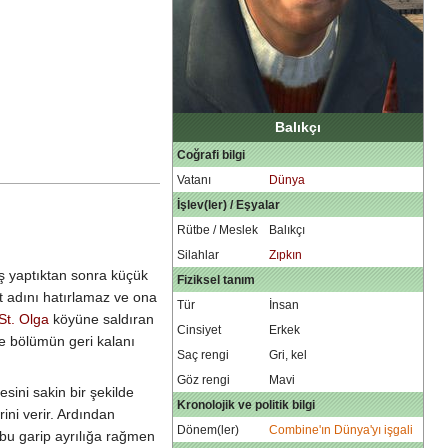
Balıkçı
Coğrafi bilgi
Vatanı
Dünya
İşlev(ler) / Eşyalar
Rütbe / Meslek
Balıkçı
Silahlar
Zıpkın
ş yaptıktan sonra küçük
Fiziksel tanım
at adını hatırlamaz ve ona
Tür
İnsan
St. Olga
köyüne saldıran
Cinsiyet
Erkek
ve bölümün geri kalanı
Saç rengi
Gri, kel
Göz rengi
Mavi
sini sakin bir şekilde
Kronolojik ve politik bilgi
ini verir. Ardından
Dönem(ler)
Combine'ın Dünya'yı işgali
 bu garip ayrılığa rağmen