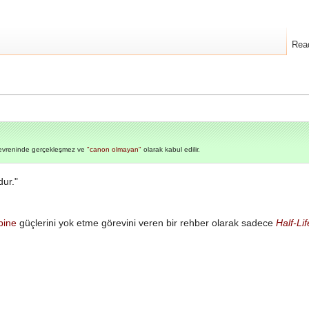
Rea
vreninde gerçekleşmez ve
"canon olmayan"
olarak kabul edilir.
dur."
ine
güçlerini yok etme görevini veren bir rehber olarak sadece
Half-Li