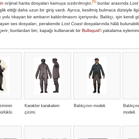
[5]
in
orijinal harita dosyaları kamuya sızdırılmıştır,
bunlar arasında
Lost
 ettiği daha uzun bir giriş vardı. Ayrıca, kesilmiş bulmaca dizisiyle ilgil
olu tıkayan bir ambarın kaldırılmasını içeriyordu. Balıkçı, işin kendi g
nılmayan ses dosyaları, perakende
Lost Coast
dosyalarında hâlâ bulunabilir
erir; bunlardan biri, kapağı kullanarak bir
Bullsquid
'i yakalama eylemin
ziminin
Karakter karakalem
Balıkçının modeli.
Balıkçın
ürlüklü
çizimi.
modeli.