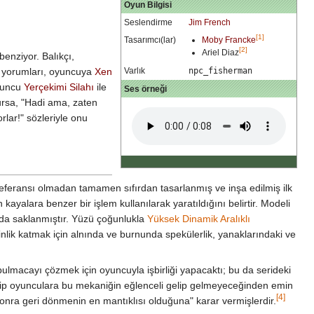
Oyun Bilgisi
Seslendirme
Jim French
[1]
Tasarımcı(lar)
Moby Francke
[2]
Ariel Diaz
benziyor. Balıkçı,
Varlık
npc_fisherman
ki yorumları, oyuncuya
Xen
oyuncu
Yerçekimi Silahı
ile
Ses örneği
rsa, "Hadi ama, zaten
rlar!" sözleriyle onu
referansı olmadan tamamen sıfırdan tasarlanmış ve inşa edilmiş ilk
ayalara benzer bir işlem kullanılarak yaratıldığını belirtir. Modeli
nda saklanmıştır. Yüzü çoğunlukla
Yüksek Dinamik Aralıklı
nlik katmak için alnında ve burnunda spekülerlik, yanaklarındaki ve
 bulmacayı çözmek için oyuncuyla işbirliği yapacaktı; bu da serideki
ekip oyunculara bu mekaniğin eğlenceli gelip gelmeyeceğinden emin
[4]
 sonra geri dönmenin en mantıklısı olduğuna" karar vermişlerdir.