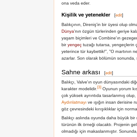
ona veda eder.
Kişilik ve yetenekler
[
edit
]
Balıkçının, Direniş'in bir üyesi olup olm
Dünya
'nın özgün türlerinden geriye ka
yaşam biçimleri ve Combine'ın gezegeni
bir
yengeç
tuzağı tutarsa, yengeçlerin 
yeterince tür kaybettik!", "O martının n
azarlar. Son olarak bölümün sonunda, sü
Sahne arkası
[
edit
]
Balıkçı, Valve'ın oyun dünyasındaki di
[3]
karakter modelidir.
Oyunun yorum k
çok yüksek ayrıntıda tasarlanmış olup,
Aydınlatmayı
ve ışığın insan derisine 
göz çevresindeki kırışıklıklar için norm
Balıkçı aslında oyunda daha büyük bir ro
türünün ilk örneği olacaktı. Projenin
olmadığı için makaslanmıştır. Sonunda, 