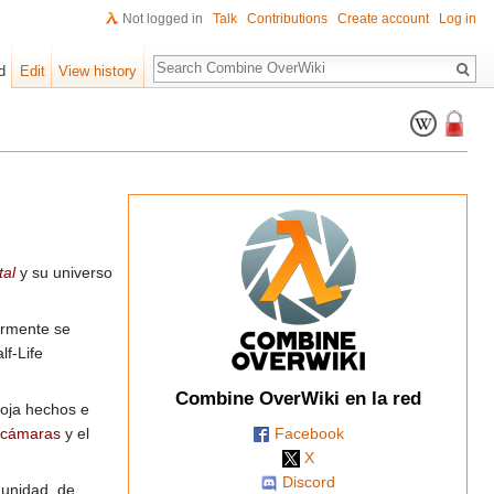
Not logged in
Talk
Contributions
Create account
Log in
Search
d
Edit
View history
tal
y su universo
iormente se
lf-Life
Combine OverWiki en la red
coja hechos e
Facebook
s cámaras
y el
X
Discord
munidad, de