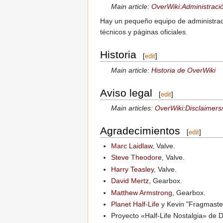
Main article:
OverWiki:Administraci
Hay un pequeño equipo de administrador
técnicos y páginas oficiales.
Historia
[
edit
]
Main article:
Historia de OverWiki
Aviso legal
[
edit
]
Main articles:
OverWiki:Disclaimers
Agradecimientos
[
edit
]
Marc Laidlaw
, Valve.
Steve Theodore
, Valve.
Harry Teasley
, Valve.
David Mertz
, Gearbox.
Matthew Armstrong
, Gearbox.
Planet Half-Life
y Kevin "Fragmaste
Proyecto «Half-Life Nostalgia» de 