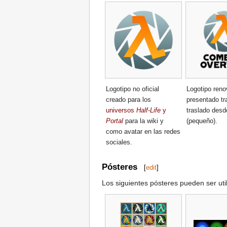
Logotipo no oficial
Logotipo reno
creado para los
presentado tr
universos
Half-Life
y
traslado desd
Portal
para la wiki y
(pequeño).
como avatar en las redes
sociales.
Pósteres
[
edit
]
Los siguientes pósteres pueden ser ut