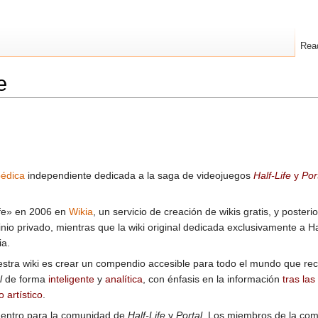
Rea
e
pédica
independiente dedicada a la saga de videojuegos
Half-Life
y
Por
ife» en 2006 en
Wikia
, un servicio de creación de wikis gratis, y poster
io privado, mientras que la wiki original dedicada exclusivamente a Ha
ia.
estra wiki es crear un compendio accesible para todo el mundo que re
l
de forma
inteligente
y
analítica
, con énfasis en la información
tras la
 artístico
.
uentro para la comunidad de
Half-Life
y
Portal
. Los miembros de la co