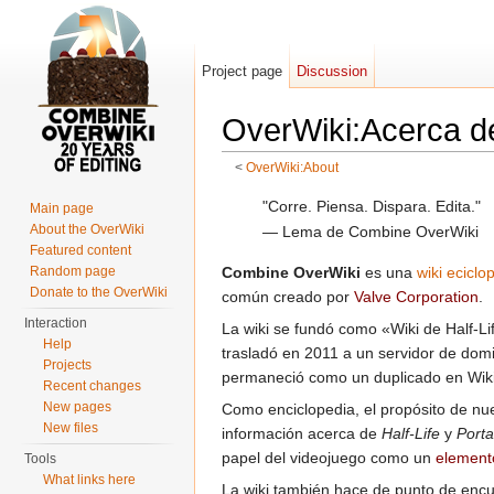
Project page
Discussion
OverWiki:Acerca d
<
OverWiki:About
Jump to:
navigation
,
search
"Corre. Piensa. Dispara. Edita."
Main page
About the OverWiki
— Lema de Combine OverWiki
Featured content
Random page
Combine OverWiki
es una
wiki eciclo
Donate to the OverWiki
común creado por
Valve Corporation
.
Interaction
La wiki se fundó como «Wiki de Half-L
Help
trasladó en 2011 a un servidor de domin
Projects
permaneció como un duplicado en Wik
Recent changes
New pages
Como enciclopedia, el propósito de nu
New files
información acerca de
Half-Life
y
Porta
papel del videojuego como un
elemento
Tools
What links here
La wiki también hace de punto de enc