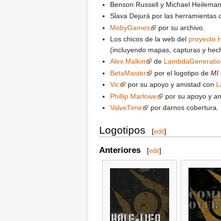
Benson Russell y Michael Heileman
Slava Dejurá por las herramientas 
MobyGames
por su archivo.
Los chicos de la web del
proyecto H
(incluyendo mapas, capturas y hech
Alex Malkin
de
LambdaGeneratio
BetaMaster
por el logotipo de
MI
Vic
por su apoyo y amistad con
L
Phillip Marlowe
por su apoyo y a
ValveTime
por darnos cobertura.
Logotipos
[
edit
]
Anteriores
[
edit
]