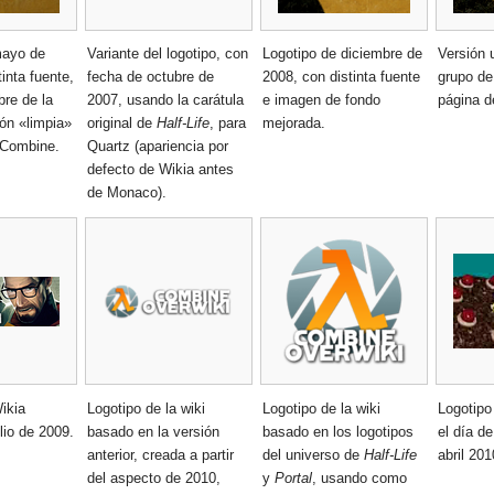
mayo de
Variante del logotipo, con
Logotipo de diciembre de
Versión u
inta fuente,
fecha de octubre de
2008, con distinta fuente
grupo de
re de la
2007, usando la carátula
e imagen de fondo
página d
ión «limpia»
original de
Half-Life
, para
mejorada.
 Combine.
Quartz (apariencia por
defecto de Wikia antes
de Monaco).
ikia
Logotipo de la wiki
Logotipo de la wiki
Logotipo 
ulio de 2009.
basado en la versión
basado en los logotipos
el día d
anterior, creada a partir
del universo de
Half-Life
abril 201
del aspecto de 2010,
y
Portal
, usando como