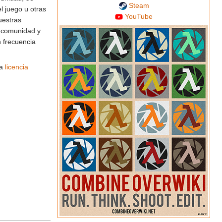
Steam
l juego u otras
YouTube
uestras
a comunidad y
n frecuencia
la
licencia