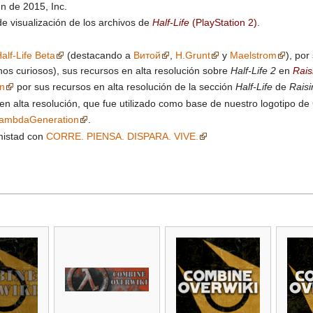
n de 2015, Inc.
de visualización de los archivos de
Half-Life
(PlayStation 2)
.
alf-Life Beta
(destacando a
Витой
,
H.Grunt
y
Maelstrom
), po
os curiosos), sus recursos en alta resolución sobre
Half-Life 2
en
Rais
n
por sus recursos en alta resolución de la sección
Half-Life
de
Raisi
en alta resolución, que fue utilizado como base de nuestro logotipo de
ambdaGeneration
.
mistad con
CORRE. PIENSA. DISPARA. VIVE.