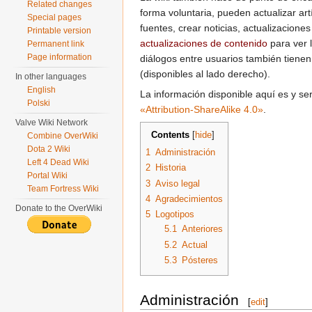
Related changes
forma voluntaria, pueden actualizar art
Special pages
fuentes, crear noticias, actualizacione
Printable version
actualizaciones de contenido
para ver 
Permanent link
Page information
diálogos entre usuarios también tienen
(disponibles al lado derecho).
In other languages
English
La información disponible aquí es y ser
Polski
«Attribution-ShareAlike 4.0»
.
Valve Wiki Network
Contents
[
hide
]
Combine OverWiki
Dota 2 Wiki
1
Administración
Left 4 Dead Wiki
2
Historia
Portal Wiki
3
Aviso legal
Team Fortress Wiki
4
Agradecimientos
Donate to the OverWiki
5
Logotipos
5.1
Anteriores
5.2
Actual
5.3
Pósteres
Administración
[
edit
]