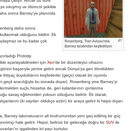
pmaya çalışır. Ancak bu süre
ye sıkışmış ve ölümcül şekilde
 daha sonra Barney'ye planında
osenberg daha sonra
 kullanmak olduğunu bildirir. Ek
 paylaşmaz ve bu kadar çok
Rosenberg, Tren Avlusu'nda
Barney tarafından keşfediliyor.
ırladığı Prototip
lde ayarlayabilmeleri için
Xen
'de bir düzenleyici cihazını
u görevi başarıyla yerine getirir ancak Dünya'ya geri döndükten
 ihtiyaç duyduklarını keşfederler (geçici olarak bir uyumlu
i geçit aracılığıyla bu esnada duyar). Rosenberg yine Barney'yi
dermekten suçlu hissetse de, geri kalanlarının ışınlanma
uğu savaş eğitiminden yoksun olduğunu belirtir. Ek olarak,
anlarını (ki sayıları oldukça azdır) bir araya getirir ki hepsi dışarı
, Barney laboratuvarın alt bodrumundan yeni şarj edilmiş bir güç
imiçi hale getirir. Hepsi, belirsiz bir geleceğe doğru bir
SUV
ile
rları'nı işgalinden kıl payı kurtulur.