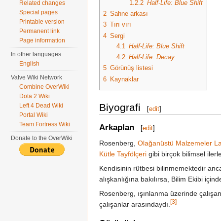
1.2.2
Half-Life: Blue Shift
Related changes
Special pages
2
Sahne arkası
Printable version
3
Tırı vırı
Permanent link
4
Sergi
Page information
4.1
Half-Life: Blue Shift
In other languages
4.2
Half-Life: Decay
English
5
Görünüş listesi
Valve Wiki Network
6
Kaynaklar
Combine OverWiki
Dota 2 Wiki
Biyografi
Left 4 Dead Wiki
[
edit
]
Portal Wiki
Team Fortress Wiki
Arkaplan
[
edit
]
Donate to the OverWiki
Rosenberg,
Olağanüstü Malzemeler La
Kütle Tayfölçeri
gibi birçok bilimsel ile
Kendisinin rütbesi bilinmemektedir anca
alışkanlığına bakılırsa, Bilim Ekibi içi
Rosenberg, ışınlanma üzerinde çalışan
[3]
çalışanlar arasındaydı.