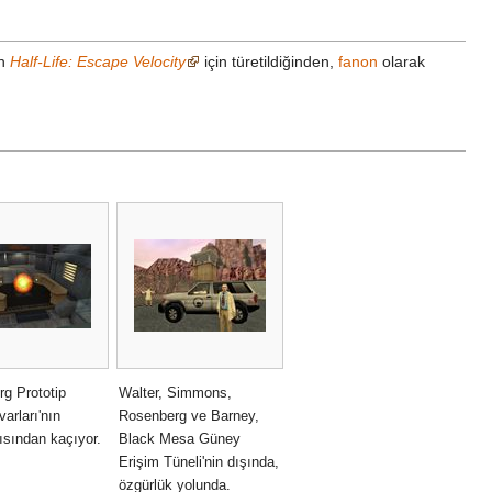
an
Half-Life: Escape Velocity
için türetildiğinden,
fanon
olarak
g Prototip
Walter, Simmons,
arları'nın
Rosenberg ve Barney,
cısından kaçıyor.
Black Mesa Güney
Erişim Tüneli'nin dışında,
özgürlük yolunda.