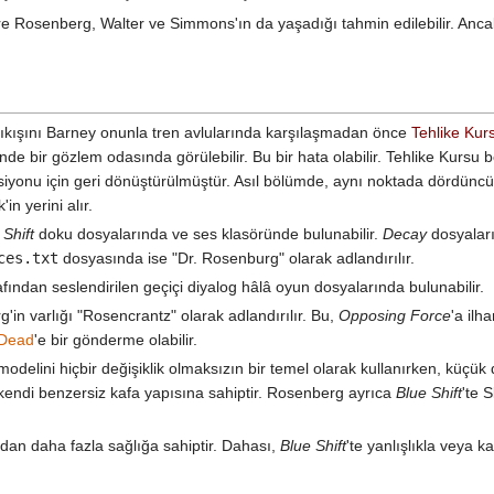
e Rosenberg, Walter ve Simmons'ın da yaşadığı tahmin edilebilir. Ancak
 çıkışını Barney onunla tren avlularında karşılaşmadan önce
Tehlike Kur
e bir gözlem odasında görülebilir. Bu bir hata olabilir. Tehlike Kursu 
siyonu için geri dönüştürülmüştür. Asıl bölümde, aynı noktada dördüncü b
k'in yerini alır.
 Shift
doku dosyalarında ve ses klasöründe bulunabilir.
Decay
dosyaları
ces.txt
dosyasında ise "Dr. Rosenburg" olarak adlandırılır.
fından seslendirilen geçiçi diyalog hâlâ oyun dosyalarında bulunabilir.
'in varlığı "Rosencrantz" olarak adlandırılır. Bu,
Opposing Force
'a il
 Dead
'e bir gönderme olabilir.
odelini hiçbir değişiklik olmaksızın bir temel olarak kullanırken, küçük 
 kendi benzersiz kafa yapısına sahiptir. Rosenberg ayrıca
Blue Shift
'te S
dan daha fazla sağlığa sahiptir. Dahası,
Blue Shift
'te yanlışlıkla veya 