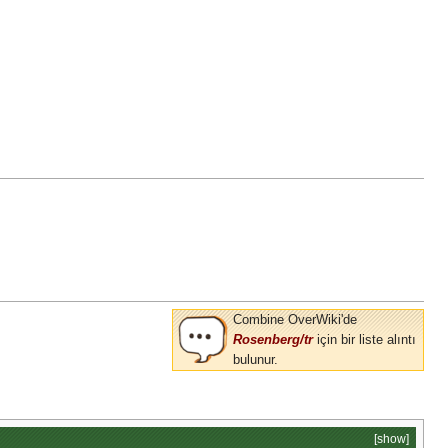
Combine OverWiki'de
Rosenberg/tr
için bir liste alıntı
bulunur.
[show]