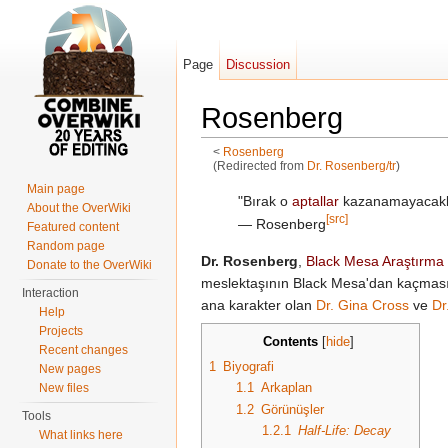
Page
Discussion
Rosenberg
<
Rosenberg
(Redirected from
Dr. Rosenberg/tr
)
Jump to:
navigation
,
search
Main page
"Bırak o
aptallar
kazanamayacaklar
About the OverWiki
[src]
― Rosenberg
Featured content
Random page
Dr. Rosenberg
,
Black Mesa Araştırma 
Donate to the OverWiki
meslektaşının Black Mesa'dan kaçmas
Interaction
ana karakter olan
Dr. Gina Cross
ve
Dr
Help
Projects
Contents
[
hide
]
Recent changes
1
Biyografi
New pages
1.1
Arkaplan
New files
1.2
Görünüşler
Tools
1.2.1
Half-Life: Decay
What links here