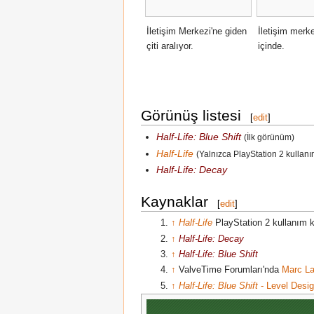
İletişim Merkezi'ne giden
İletişim merk
çiti aralıyor.
içinde.
Görünüş listesi
[
edit
]
Half-Life: Blue Shift
(İlk görünüm)
Half-Life
(Yalnızca PlayStation 2 kullanı
Half-Life: Decay
Kaynaklar
[
edit
]
↑
Half-Life
PlayStation 2 kullanım 
↑
Half-Life: Decay
↑
Half-Life: Blue Shift
↑
ValveTime Forumları'nda
Marc Lai
↑
Half-Life: Blue Shift
- Level Desi