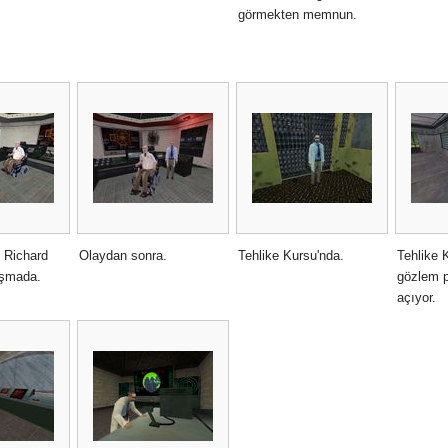
görmekten memnun.
 Richard
Olaydan sonra.
Tehlike Kursu'nda.
Tehlike 
tışmada.
gözlem p
açıyor.