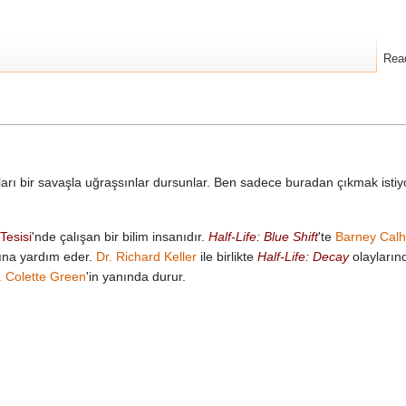
Rea
ı bir savaşla uğraşsınlar dursunlar. Ben sadece buradan çıkmak istiy
Tesisi
'nde çalışan bir bilim insanıdır.
Half-Life: Blue Shift
'te
Barney Cal
ına yardım eder.
Dr. Richard Keller
ile birlikte
Half-Life: Decay
olaylarınd
. Colette Green
'in yanında durur.