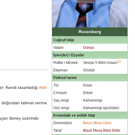
Rosenberg
Coğrafi bilgi
Vatanı
Dünya
İşlev(ler) / Eşyalar
[1]
Rütbe / Meslek
Seviye 5 Bilim insanı
Ekipman
Gözlük
Fiziksel tanım
Tür
İnsan
tır. Kendi tasarladığı
Anti-
Cinsiyet
Erkek
Saç rengi
Kahverengi
ra doğrudan talimat verme
Göz rengi
Kahverengi (gözlükle)
Kronolojik ve politik bilgi
 açan deney üzerinde
Dönem(ler)
Black Mesa Olayı
Taraf
Black Mesa Bilim Ekibi