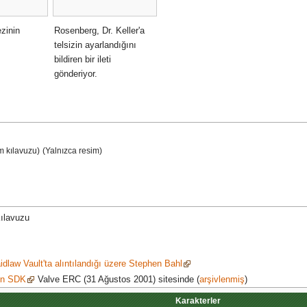
ezinin
Rosenberg, Dr. Keller'a
telsizin ayarlandığını
bildiren bir ileti
gönderiyor.
m kılavuzu)
(Yalnızca resim)
kılavuzu
dlaw Vault'ta alıntılandığı üzere Stephen Bahl
gn SDK
Valve ERC (31 Ağustos 2001) sitesinde (
arşivlenmiş
)
Karakterler