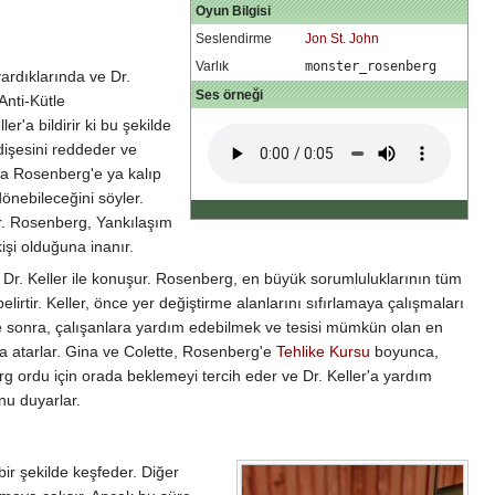
Oyun Bilgisi
Seslendirme
Jon St. John
Varlık
monster_rosenberg
ardıklarında ve Dr.
Ses örneği
Anti-Kütle
er'a bildirir ki bu şekilde
dişesini reddeder ve
nra Rosenberg'e ya kalıp
önebileceğini söyler.
. Rosenberg, Yankılaşım
şi olduğuna inanır.
r. Keller ile konuşur. Rosenberg, en büyük sorumluluklarının tüm
irtir. Keller, önce yer değiştirme alanlarını sıfırlamaya çalışmaları
re sonra, çalışanlara yardım edebilmek ve tesisi mümkün olan en
a atarlar. Gina ve Colette, Rosenberg'e
Tehlike Kursu
boyunca,
g ordu için orada beklemeyi tercih eder ve Dr. Keller'a yardım
nu duyarlar.
bir şekilde keşfeder. Diğer