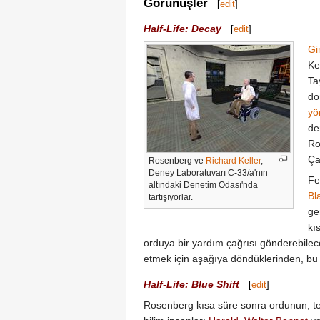
Görünüşler
[
edit
]
Half-Life: Decay
[
edit
]
Gi
Ke
Tay
do
yö
de
Ro
Ça
Rosenberg ve
Richard Keller
,
Deney Laboratuvarı C-33/a'nın
Fe
altındaki Denetim Odası'nda
Bl
tartışıyorlar.
ge
kı
orduya bir yardım çağrısı gönderebilece
etmek için aşağıya döndüklerinden, bu 
Half-Life: Blue Shift
[
edit
]
Rosenberg kısa süre sonra ordunun, tesi