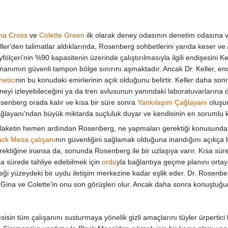
na Cross
ve
Colette Green
ilk olarak deney odasının denetim odasına v
ller'den talimatlar aldıklarında, Rosenberg sohbetlerini yarıda keser ve 
fölçeri'nin %90 kapasitenin üzerinde çalıştırılmasıyla ilgili endişesini Kell
nanımın güvenli tampon bölge sınırını aşmaktadır. Ancak Dr. Keller, en
netici
nin bu konudaki emirlerinin açık olduğunu belirtir. Keller daha so
neyi izleyebileceğini ya da tren avlusunun yanındaki laboratuvarlarına d
senberg orada kalır ve kısa bir süre sonra
Yankılaşım Çağlayanı
oluşur
ğlayanı'ndan büyük miktarda suçluluk duyar ve kendisinin en sorumlu ki
laketin hemen ardından Rosenberg, ne yapmaları gerektiği konusunda D
ack Mesa çalışanı
nın güvenliğini sağlamak olduğuna inandığını açıkça bel
rektiğine inansa da, sonunda Rosenberg ile bir uzlaşıya varır. Kısa sü
sa sürede tahliye edebilmek için
ordu
yla bağlantıya geçme planını ortay
ği yüzeydeki bir uydu iletişim merkezine kadar eşlik eder. Dr. Rosenber
Gina ve Colette'in onu son görüşleri olur. Ancak daha sonra konuştuğu
sin tüm çalışanını susturmaya yönelik gizli amaçlarını tüyler ürpertici 