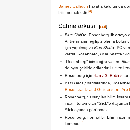
Barney Calhoun
hayatta kaldığında gör
[4]
bilinmemektedir.
Sahne arkası
[
edit
]
Blue Shift
'te, Rosenberg ilk ortaya
Antrenmanın eğilip zıplama bölümünd
için yapılmış ve
Blue Shift
'in PC ver
vardır. Rosenberg,
Blue Shift
'te Slic
"Rosenberg" için doğru yazım,
Blue
de aynı şekilde adlandırılır.
senten
Rosenberg için
Harry S. Robins
tara
Bazı
Decay
haritalarında, Rosenberg
Rosencrantz and Guildenstern Are
Rosenberg, varsayılan bilim insanı m
insanı türevi olan "Slick"e dayanan
Slick oyunda görünmez.
Rosenberg, normal bir bilim insanın
[5]
korkmaz.