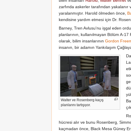
bilim insanları
Harold
,
Walter Bennet
v
zarfında askerler tarafından yakalanır
yaralanmıştır. Harold ölmeden önce,
B
kendisine yardım etmesi için Dr. Rosenb
Barney, Tren Avlusu'nu işgal eden ord
planlarının, kullanılmayan Bölüm A-17 
olarak, bilim insanlarının
Gordon Free
insanın, bir adamın Yankılaşım Çağlaya
Da
La
et
so
ge
dü
yü
Walter ve Rosenberg kaçış
Ba
planlarını tartışıyor.
çık
Ro
hücresi alır ve bunu Rosenberg, Simmons
kaçmadan önce, Black Mesa Güney Erişim 