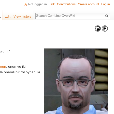
Not logged in
Talk
Contributions
Create account
Log in
Search
d
Edit
View history
orum."
houn
, onun ve iki
a önemli bir rol oynar, iki