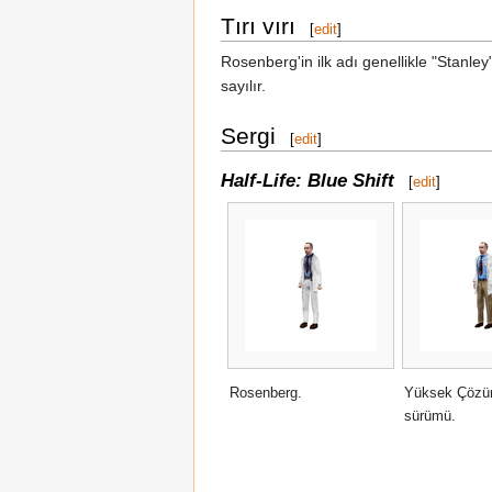
Tırı vırı
[
edit
]
Rosenberg'in ilk adı genellikle "Stanley"
sayılır.
Sergi
[
edit
]
Half-Life: Blue Shift
[
edit
]
Rosenberg.
Yüksek Çözün
sürümü.