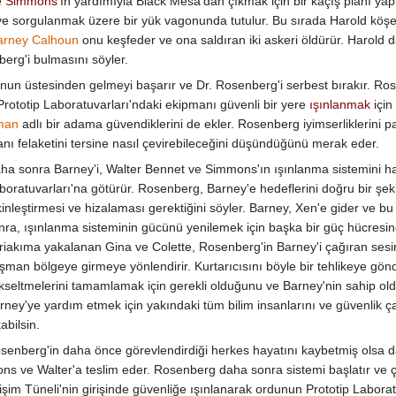
e
Simmons
'ın yardımıyla Black Mesa'dan çıkmak için bir kaçış planı ya
 ve sorgulanmak üzere bir yük vagonunda tutulur. Bu sırada Harold köşe
arney Calhoun
onu keşfeder ve ona saldıran iki askeri öldürür. Harold
erg'i bulmasını söyler.
unun üstesinden gelmeyi başarır ve Dr. Rosenberg'i serbest bırakır. R
Prototip Laboratuvarları'ndaki ekipmanı güvenli bir yere
ışınlanmak
için
man
adlı bir adama güvendiklerini de ekler. Rosenberg iyimserliklerini
nı felaketini tersine nasıl çevirebileceğini düşündüğünü merak eder.
ha sonra Barney'i, Walter Bennet ve Simmons'ın ışınlanma sistemini haz
boratuvarları'na götürür. Rosenberg, Barney'e hedeflerini doğru bir şeki
kinleştirmesi ve hizalaması gerektiğini söyler. Barney, Xen'e gider ve b
nra, ışınlanma sisteminin gücünü yenilemek için başka bir güç hücresine
riakıma yakalanan Gina ve Colette, Rosenberg'in Barney'i çağıran sesin
şman bölgeye girmeye yönlendirir. Kurtarıcısını böyle bir tehlikeye gön
kseltmelerini tamamlamak için gerekli olduğunu ve Barney'nin sahip old
rney'ye yardım etmek için yakındaki tüm bilim insanlarını ve güvenlik çalış
abilsin.
senberg'in daha önce görevlendirdiği herkes hayatını kaybetmiş olsa da
 ve Walter'a teslim eder. Rosenberg daha sonra sistemi başlatır ve çevr
Tüneli'nin girişinde güvenliğe ışınlanarak ordunun Prototip Laboratuva